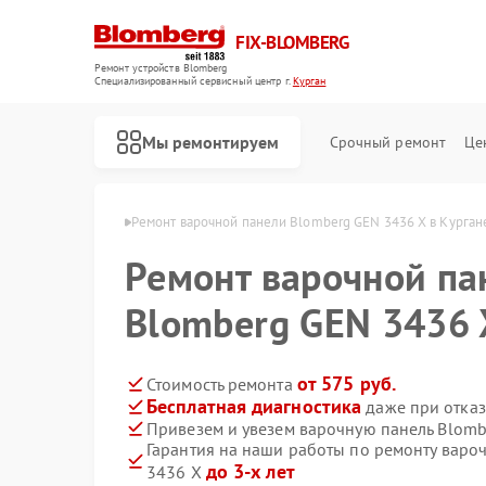
FIX-BLOMBERG
Ремонт устройств Blomberg
Специализированный cервисный центр г.
Курган
Мы ремонтируем
Срочный ремонт
Це
Blomberg в Кургане
Ремонт варочной панели Blomberg GEN 3436 X в Курган
Ремонт варочной па
Blomberg GEN 3436 
от 575 руб.
Стоимость ремонта
Бесплатная диагностика
даже при отказ
Привезем и увезем варочную панель Blomb
Гарантия на наши работы по ремонту варо
Ремонт духовых шкафов Blomberg
Ремонт кухонных плит Blomberg
Ремонт микроволновых печей Blomberg
Ремонт посудомоечных машин Blomberg
Ремонт стиральных машин Blomberg
Ремонт холодильных камер Blomberg
Ремонт холодильников Blomberg
до 3-х лет
3436 X