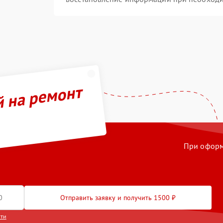
й на ремонт
При оформл
Отправить заявку и получить 1500 ₽
сти